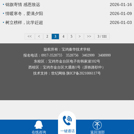
2026-01-16
锦旗寄情 感恩致远
2026-01-09
情暖寒冬，爱满夕阳
2026-01-03
树立榜样，比学赶超
<<
<
2
3
4
5
>
>>
3 / 111
版权所有：宝鸡秦华技术学校
报名电话：0917-3528755 3528756 3402999 3408999
东校区：宝鸡市金台区电子街韩家崖102号
西校区：宝鸡市金台区大通路1号（原铁路职中）
技术支持：
世纪网络
陕ICP备2021006117号
一键通话
在线咨询
返回顶部